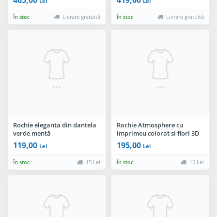
Lei
Lei
În stoc
Livrare gratuită
În stoc
Livrare gratuită
Rochie eleganta din dantela
Rochie Atmosphere cu
verde mentă
imprimeu colorat si flori 3D
in talie
119,00
195,00
Lei
Lei
În stoc
15 Lei
În stoc
15 Lei