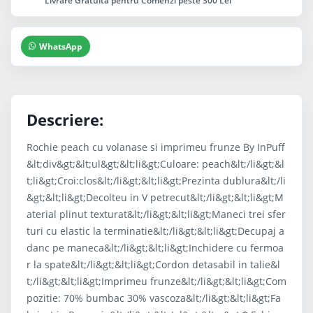
Livrare Gratuita pentru Comenzi peste 300 Lei
WhatsApp
Descriere:
Rochie peach cu volanase si imprimeu frunze By InPuff
&lt;div&gt;&lt;ul&gt;&lt;li&gt;Culoare: peach&lt;/li&gt;&l
t;li&gt;Croi:clos&lt;/li&gt;&lt;li&gt;Prezinta dublura&lt;/li
&gt;&lt;li&gt;Decolteu in V petrecut&lt;/li&gt;&lt;li&gt;M
aterial plinut texturat&lt;/li&gt;&lt;li&gt;Maneci trei sfer
turi cu elastic la terminatie&lt;/li&gt;&lt;li&gt;Decupaj a
danc pe maneca&lt;/li&gt;&lt;li&gt;Inchidere cu fermoa
r la spate&lt;/li&gt;&lt;li&gt;Cordon detasabil in talie&l
t;/li&gt;&lt;li&gt;Imprimeu frunze&lt;/li&gt;&lt;li&gt;Com
pozitie: 70% bumbac 30% vascoza&lt;/li&gt;&lt;li&gt;Fa