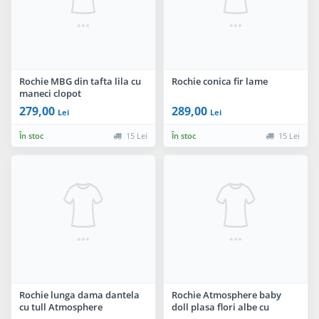
Rochie MBG din tafta lila cu
Rochie conica fir lame
maneci clopot
279,00
289,00
Lei
Lei
În stoc
15 Lei
În stoc
15 Lei
Rochie lunga dama dantela
Rochie Atmosphere baby
cu tull Atmosphere
doll plasa flori albe cu
spatele gol