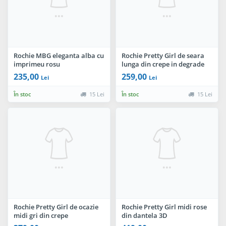
Rochie MBG eleganta alba cu
Rochie Pretty Girl de seara
imprimeu rosu
lunga din crepe in degrade
235,00
259,00
Lei
Lei
În stoc
15 Lei
În stoc
15 Lei
Rochie Pretty Girl de ocazie
Rochie Pretty Girl midi rose
midi gri din crepe
din dantela 3D