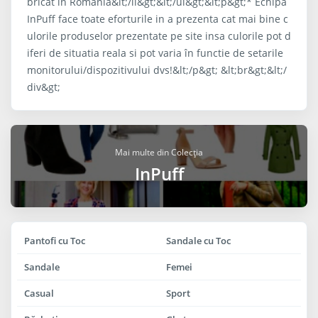
bricat in Romania&lt;/li&gt;&lt;/ul&gt;&lt;p&gt;* Echipa
InPuff face toate eforturile in a prezenta cat mai bine c
ulorile produselor prezentate pe site insa culorile pot d
iferi de situatia reala si pot varia în functie de setarile
monitorului/dispozitivului dvs!&lt;/p&gt; &lt;br&gt;&lt;/
div&gt;
Mai multe din Colecția
InPuff
Pantofi cu Toc
Sandale cu Toc
Sandale
Femei
Casual
Sport