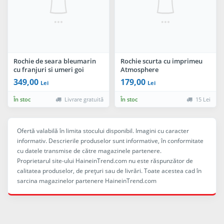
Rochie de seara bleumarin
Rochie scurta cu imprimeu
cu franjuri si umeri goi
Atmosphere
349,00
179,00
Lei
Lei
În stoc
Livrare gratuită
În stoc
15 Lei
Ofertă valabilă în limita stocului disponibil. Imagini cu caracter
informativ. Descrierile produselor sunt informative, în conformitate
cu datele transmise de către magazinele partenere.
Proprietarul site-ului HaineinTrend.com nu este răspunzător de
calitatea produselor, de preţuri sau de livrări. Toate acestea cad în
sarcina magazinelor partenere HaineinTrend.com