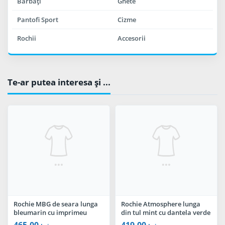
Bărbaţi
Ghete
Pantofi Sport
Cizme
Rochii
Accesorii
Te-ar putea interesa şi ...
Rochie MBG de seara lunga
Rochie Atmosphere lunga
bleumarin cu imprimeu
din tul mint cu dantela verde
floral
in zona bustului
465,00
419,00