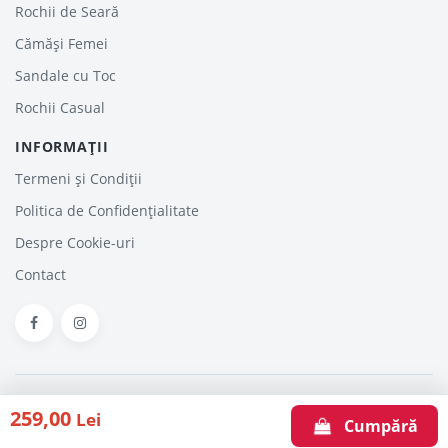
Rochii de Seară
Cămăși Femei
Sandale cu Toc
Rochii Casual
INFORMAȚII
Termeni și Condiții
Politica de Confidențialitate
Despre Cookie-uri
Contact
HaineinTrend.com © 2026. Haine - Reduceri, Oferte şi Promoţii Online
259,00
Lei
Articole
Despre noi
Contact
Cumpără