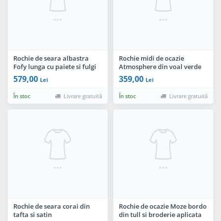
Rochie de seara albastra
Rochie midi de ocazie
Fofy lunga cu paiete si fulgi
Atmosphere din voal verde
cu dantela in zona bustului
579,00
359,00
Lei
Lei
În stoc
Livrare gratuită
În stoc
Livrare gratuită
Rochie de seara corai din
Rochie de ocazie Moze bordo
tafta si satin
din tull si broderie aplicata