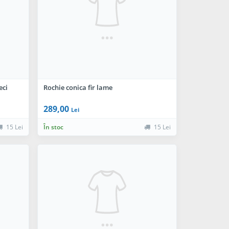
eci
Rochie conica fir lame
289,00
Lei
15 Lei
În stoc
15 Lei