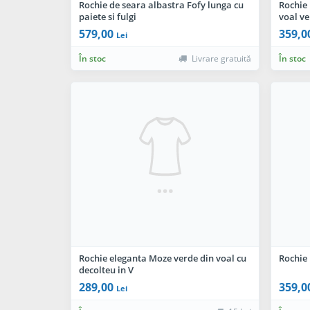
Rochie de seara albastra Fofy lunga cu
Rochie
paiete si fulgi
voal ve
579,00
359,0
Lei
În stoc
Livrare gratuită
În stoc
Rochie eleganta Moze verde din voal cu
Rochie 
decolteu in V
289,00
359,0
Lei