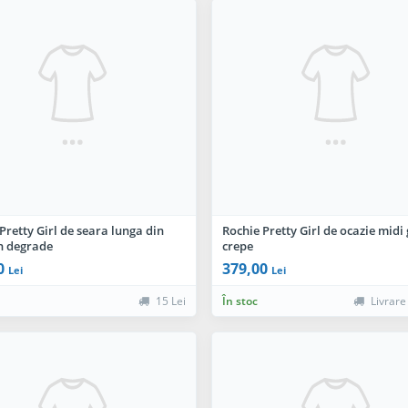
Pretty Girl de seara lunga din
Rochie Pretty Girl de ocazie midi 
in degrade
crepe
0
379,00
Lei
Lei
15 Lei
În stoc
Livrare