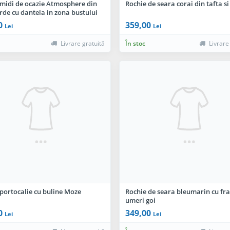
 midi de ocazie Atmosphere din
Rochie de seara corai din tafta si
rde cu dantela in zona bustului
0
359,00
Lei
Lei
Livrare gratuită
În stoc
Livrare
portocalie cu buline Moze
Rochie de seara bleumarin cu fran
umeri goi
0
349,00
Lei
Lei