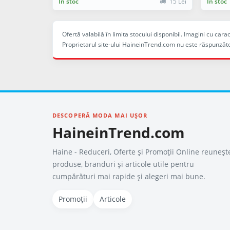
În stoc
15 Lei
În stoc
Ofertă valabilă în limita stocului disponibil. Imagini cu ca
Proprietarul site-ului HaineinTrend.com nu este răspunzăto
DESCOPERĂ MODA MAI UȘOR
HaineinTrend.com
Haine - Reduceri, Oferte şi Promoţii Online reuneșt
produse, branduri și articole utile pentru
cumpărături mai rapide și alegeri mai bune.
Promoții
Articole