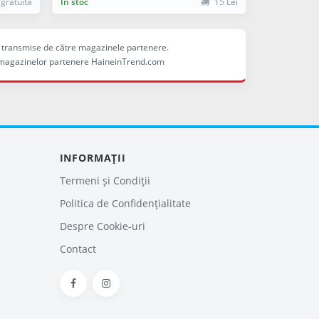
 gratuită
În stoc
15 Lei
ele transmise de către magazinele partenere.
ina magazinelor partenere HaineinTrend.com
INFORMAȚII
Termeni și Condiții
Politica de Confidențialitate
Despre Cookie-uri
Contact