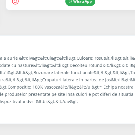
WhatsApp
ala aurie &lt;div&gt;&lt;ul&gt;&lt;li&gt;Culoare: rosu&lt;/li&gt;&lt;li
odate cu nasture&lt;/li&gt;&lt;li&gt;Decolteu rotund&lt;/li&gt;&lt;li&
;/li&gt;&lt;li&gt;Buzunare laterale functionale&lt;/li&gt;&lt;li&gt;Ta
ra&lt;/li&gt;&lt;li&gt;Crapaturi laterale in partea de jos&lt;/li&gt;&lt
;li&gt;Compozitie: 100% vascoza&lt;/li&gt;&lt;/ul&gt;* Echipa noastra
le produselor prezentate pe site insa culorile pot diferi de situatia 
ispozitivului dvs! &lt;br&gt;&lt;/div&gt;