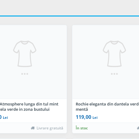
 Atmosphere lunga din tul mint
Rochie eleganta din dantela verd
ela verde in zona bustului
mentă
0
119,00
Lei
Lei
Livrare gratuită
În stoc