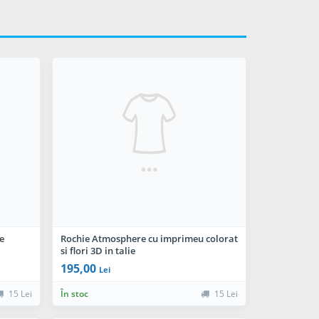
e
Rochie Atmosphere cu imprimeu colorat
si flori 3D in talie
195,00
Lei
15 Lei
În stoc
15 Lei