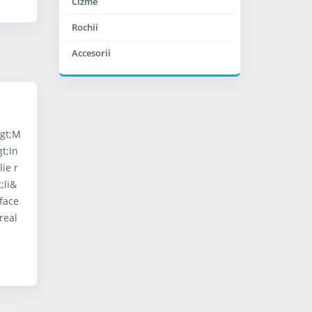
Cizme
Rochii
Accesorii
&gt;M
gt;In
lie r
;li&
 face
real