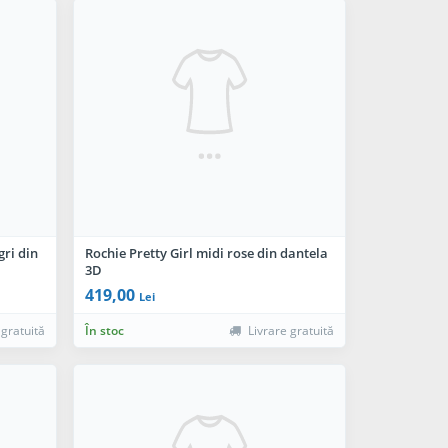
gri din
Rochie Pretty Girl midi rose din dantela
3D
419,00
Lei
 gratuită
În stoc
Livrare gratuită