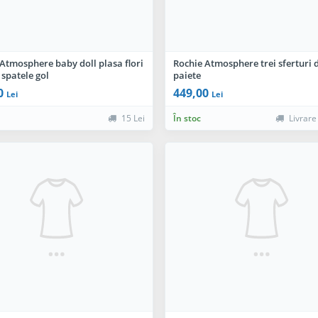
Atmosphere baby doll plasa flori
Rochie Atmosphere trei sferturi 
 spatele gol
paiete
0
449,00
Lei
Lei
15 Lei
În stoc
Livrare