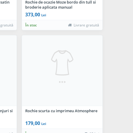
 satin
Rochie de ocazie Moze bordo din tull si
broderie aplicata manual
373,00
Lei
 gratuită
În stoc
Livrare gratuită
juri si
Rochie scurta cu imprimeu Atmosphere
179,00
Lei