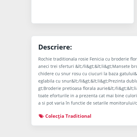
Descriere:
Rochie traditionala rosie Fenicia cu broderie flor
aneci trei sferturi &lt;/li&gt;&lt;li&gt;Mansete br
chidere cu snur rosu cu ciucuri la baza gatului&lt
eglabila cu snur&lt;/li&gt;&lt;li&gt;Prezinta dublu
gt;Broderie pretioasa florala aurie&lt;/li&gt;&lt
toate eforturile in a prezenta cat mai bine culori
a si pot varia în functie de setarile monitorului/d
Colecţia Traditional