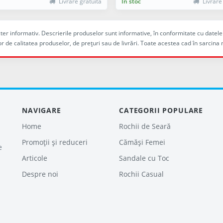
Livrare gratuită
În stoc
Livrare
racter informativ. Descrierile produselor sunt informative, în conformitate cu dat
r de calitatea produselor, de preţuri sau de livrări. Toate acestea cad în sarc
NAVIGARE
CATEGORII POPULARE
Home
Rochii de Seară
Promoții și reduceri
Cămăși Femei
e
Articole
Sandale cu Toc
Despre noi
Rochii Casual