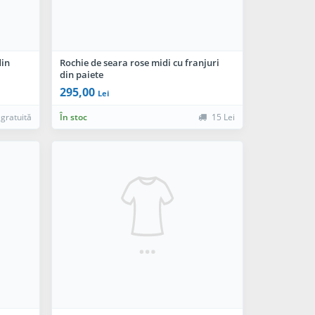
din
Rochie de seara rose midi cu franjuri
din paiete
295,00
Lei
 gratuită
În stoc
15 Lei