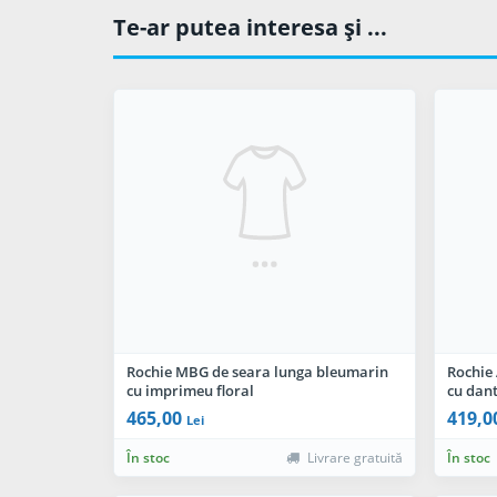
Te-ar putea interesa şi ...
Rochie MBG de seara lunga bleumarin
Rochie
cu imprimeu floral
cu dant
465,00
419,0
Lei
În stoc
Livrare gratuită
În stoc