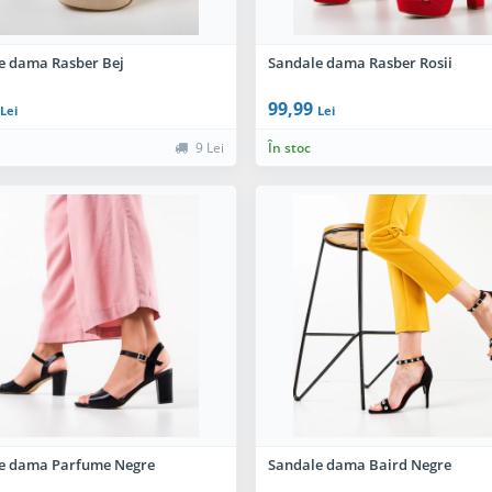
e dama Rasber Bej
Sandale dama Rasber Rosii
99,99
Lei
Lei
9 Lei
În stoc
e dama Parfume Negre
Sandale dama Baird Negre