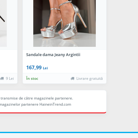
Sandale dama Jeany Argintii
167,99
Lei
9 Lei
În stoc
Livrare gratuită
ele transmise de către magazinele partenere.
ina magazinelor partenere HaineinTrend.com