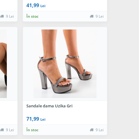
41,99
Lei
9 Lei
În stoc
9 Lei
Sandale dama Uzika Gri
71,99
Lei
9 Lei
În stoc
9 Lei