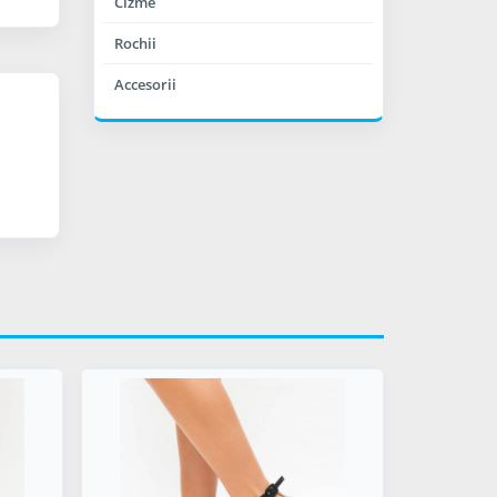
Cizme
Rochii
Accesorii