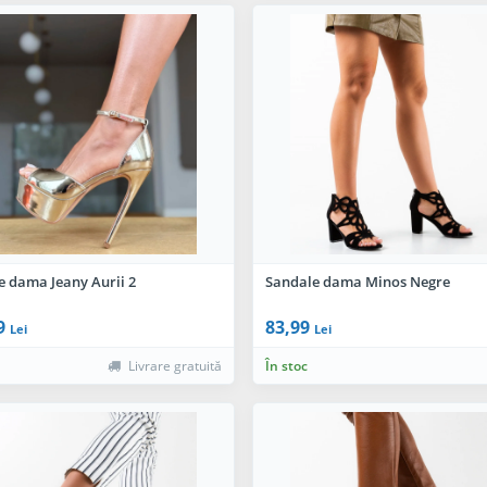
e dama Jeany Aurii 2
Sandale dama Minos Negre
9
83,99
Lei
Lei
Livrare gratuită
În stoc