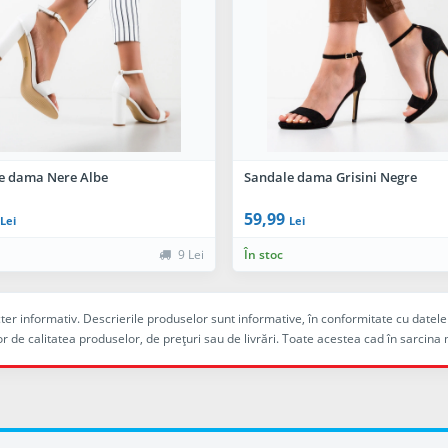
e dama Nere Albe
Sandale dama Grisini Negre
59,99
Lei
Lei
9 Lei
În stoc
racter informativ. Descrierile produselor sunt informative, în conformitate cu dat
r de calitatea produselor, de preţuri sau de livrări. Toate acestea cad în sarc