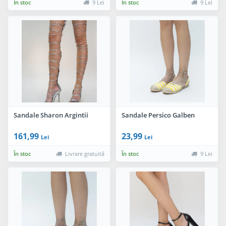
În stoc
9 Lei
În stoc
9 Lei
Sandale Sharon Argintii
Sandale Persico Galben
161,99
23,99
Lei
Lei
În stoc
Livrare gratuită
În stoc
9 Lei