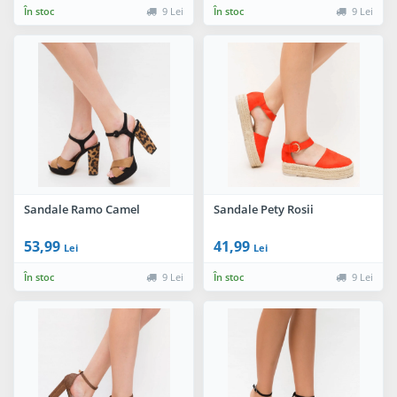
În stoc
9 Lei
În stoc
9 Lei
Sandale Ramo Camel
Sandale Pety Rosii
53,99
41,99
Lei
Lei
În stoc
9 Lei
În stoc
9 Lei