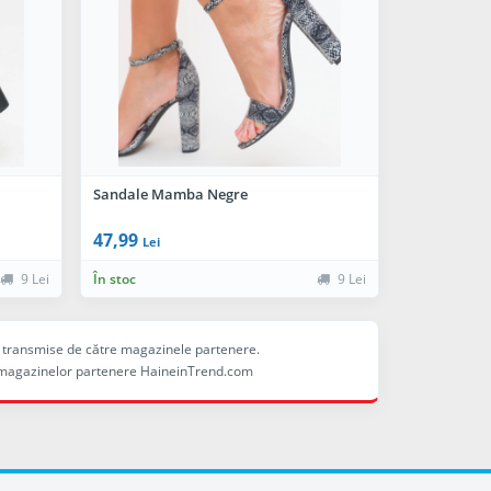
Sandale Mamba Negre
47,99
Lei
9 Lei
În stoc
9 Lei
ele transmise de către magazinele partenere.
ina magazinelor partenere HaineinTrend.com