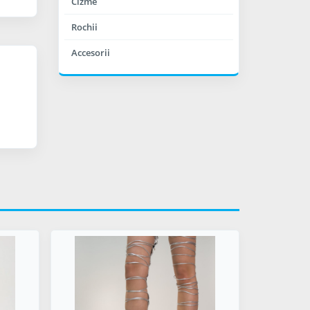
Cizme
Rochii
Accesorii