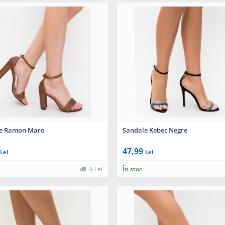
e Ramon Maro
Sandale Kebec Negre
47,99
Lei
Lei
9 Lei
În stoc