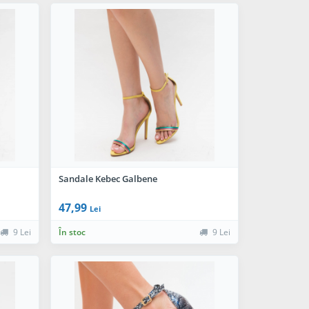
Sandale Kebec Galbene
47,99
Lei
9 Lei
În stoc
9 Lei