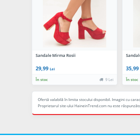
Sandale Mirma Rosii
Sandale
29,99
35,99
Lei
În stoc
9 Lei
În stoc
Ofertă valabilă în limita stocului disponibil. Imagini cu ca
Proprietarul site-ului HaineinTrend.com nu este răspunzăto