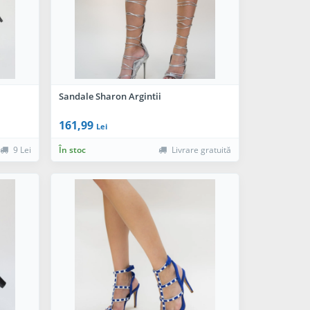
Sandale Sharon Argintii
161,99
Lei
9 Lei
În stoc
Livrare gratuită