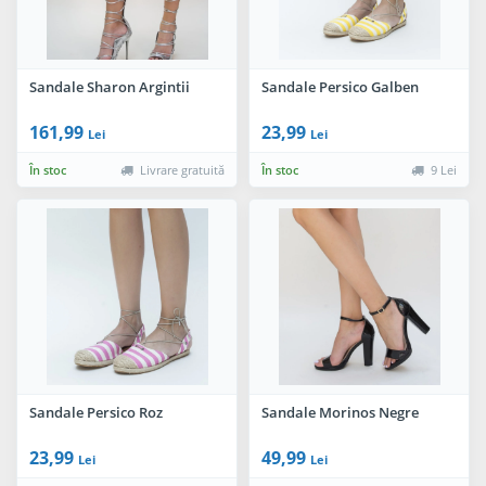
Sandale Sharon Argintii
Sandale Persico Galben
161,99
23,99
Lei
Lei
În stoc
Livrare gratuită
În stoc
9 Lei
Sandale Persico Roz
Sandale Morinos Negre
23,99
49,99
Lei
Lei