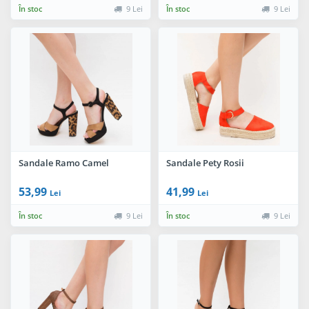
În stoc
9 Lei
În stoc
9 Lei
Sandale Ramo Camel
Sandale Pety Rosii
53,99
41,99
Lei
Lei
În stoc
9 Lei
În stoc
9 Lei