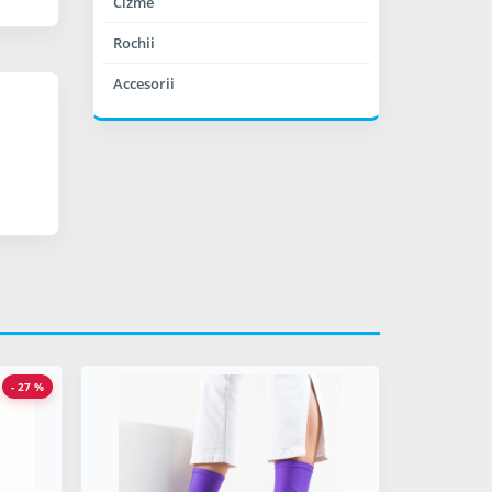
Cizme
Rochii
Accesorii
- 27 %