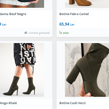
 dama Beuf Negre
Botine Fekra Camel
9
65,94
Lei
Lei
Livrare gratuită
În stoc
 Hugo Khaki
Botine Cash Verzi