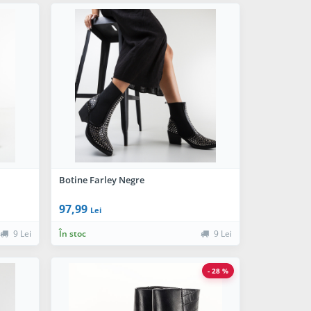
Botine Farley Negre
97,99
Lei
9 Lei
În stoc
9 Lei
- 28 %