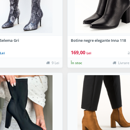
 Selema Gri
Botine negre elegante Inna 118
169,00
2
Lei
Lei
9 Lei
În stoc
Livrare