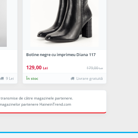
Botine negre cu imprimeu Diana 117
129,00
179,00
Lei
Lei
9 Lei
În stoc
Livrare gratuită
ele transmise de către magazinele partenere.
ina magazinelor partenere HaineinTrend.com