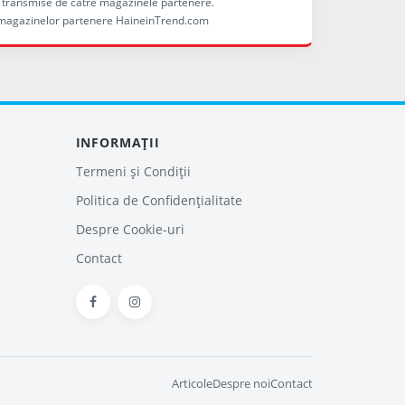
ele transmise de către magazinele partenere.
ina magazinelor partenere HaineinTrend.com
INFORMAȚII
Termeni și Condiții
Politica de Confidențialitate
Despre Cookie-uri
Contact
Articole
Despre noi
Contact