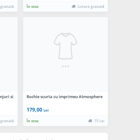
 gratuită
În stoc
Livrare gratuită
juri si
Rochie scurta cu imprimeu Atmosphere
179,00
Lei
 gratuită
În stoc
15 Lei