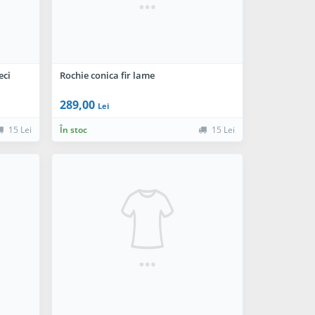
eci
Rochie conica fir lame
289,00
Lei
15 Lei
În stoc
15 Lei