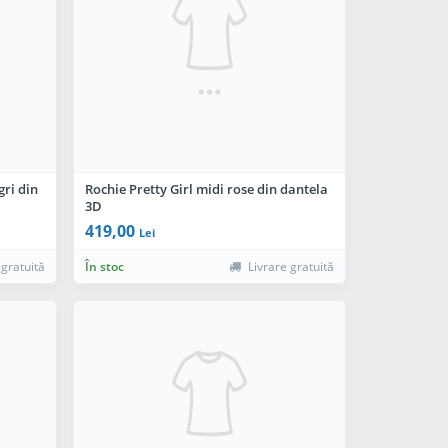
gri din
Rochie Pretty Girl midi rose din dantela
3D
419,00
Lei
 gratuită
În stoc
Livrare gratuită