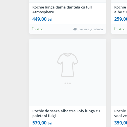
Rochie lunga dama dantela cu tull
Rochie 
Atmosphere
albe cu
449,00
259,0
Lei
În stoc
Livrare gratuită
În stoc
Rochie de seara albastra Fofy lunga cu
Rochie
paiete si fulgi
voal ve
579,00
359,0
Lei