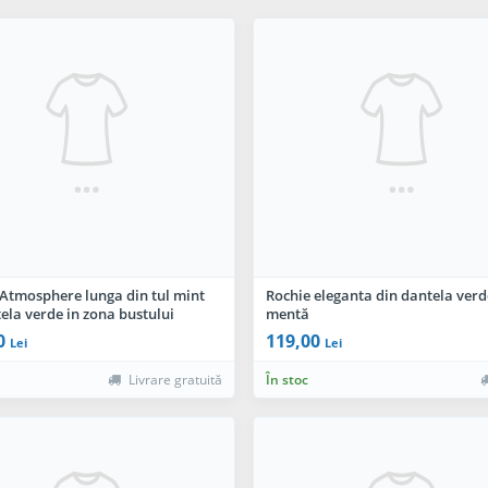
 Atmosphere lunga din tul mint
Rochie eleganta din dantela verd
ela verde in zona bustului
mentă
0
119,00
Lei
Lei
Livrare gratuită
În stoc