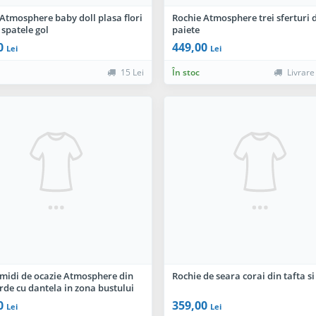
Atmosphere baby doll plasa flori
Rochie Atmosphere trei sferturi 
 spatele gol
paiete
0
449,00
Lei
Lei
15 Lei
În stoc
Livrare
 midi de ocazie Atmosphere din
Rochie de seara corai din tafta si
rde cu dantela in zona bustului
0
359,00
Lei
Lei