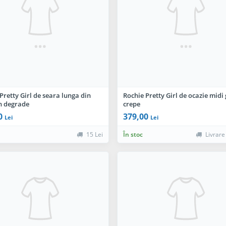
Pretty Girl de seara lunga din
Rochie Pretty Girl de ocazie midi 
in degrade
crepe
0
379,00
Lei
Lei
15 Lei
În stoc
Livrare