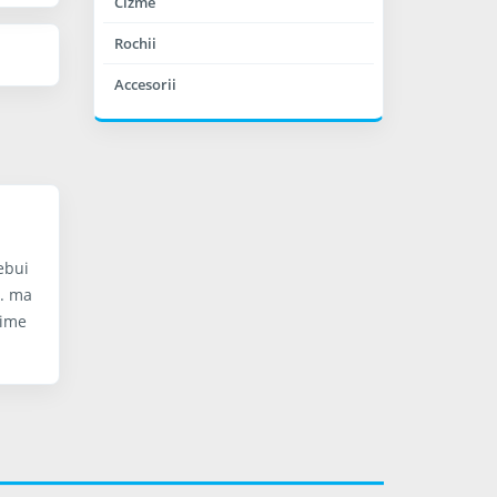
Cizme
Rochii
Accesorii
ebui
t. ma
Dime