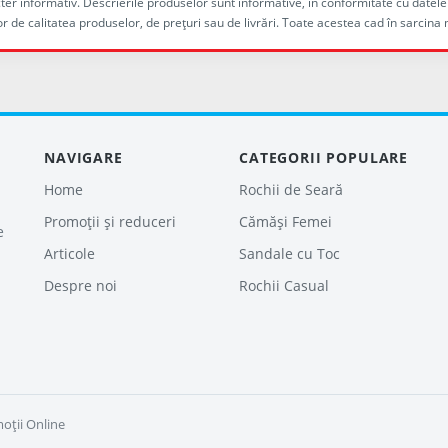
racter informativ. Descrierile produselor sunt informative, în conformitate cu dat
r de calitatea produselor, de preţuri sau de livrări. Toate acestea cad în sarc
NAVIGARE
CATEGORII POPULARE
Home
Rochii de Seară
Promoții și reduceri
Cămăși Femei
e
Articole
Sandale cu Toc
Despre noi
Rochii Casual
oţii Online