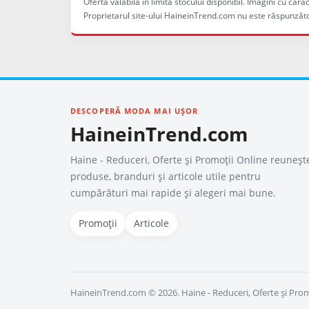
Ofertă valabilă în limita stocului disponibil. Imagini cu ca
Proprietarul site-ului HaineinTrend.com nu este răspunzăto
DESCOPERĂ MODA MAI UȘOR
HaineinTrend.com
Haine - Reduceri, Oferte şi Promoţii Online reuneșt
produse, branduri și articole utile pentru
cumpărături mai rapide și alegeri mai bune.
Promoții
Articole
HaineinTrend.com © 2026. Haine - Reduceri, Oferte şi Prom