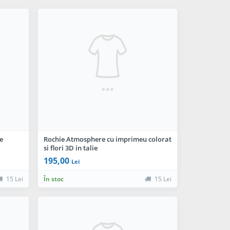
e
Rochie Atmosphere cu imprimeu colorat
si flori 3D in talie
195,00
Lei
15 Lei
În stoc
15 Lei