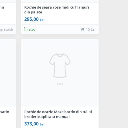
din
Rochie de seara rose midi cu franjuri
din paiete
295,00
Lei
 gratuită
În stoc
15 Lei
 satin
Rochie de ocazie Moze bordo din tull si
broderie aplicata manual
373,00
Lei