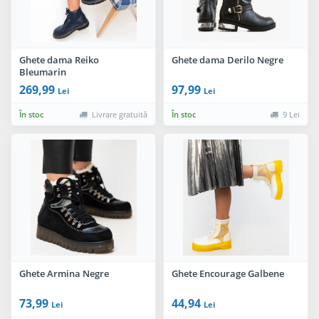
Ghete dama Reiko
Ghete dama Derilo Negre
Bleumarin
269,99
97,99
Lei
Lei
În stoc
Livrare gratuită
În stoc
9 Lei
Ghete Armina Negre
Ghete Encourage Galbene
73,99
44,94
Lei
Lei