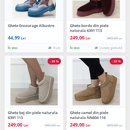
Ghete Encourage Albastre
Ghete bordo din piele
naturala 6391 113
44,99
249,00
349,00
Lei
Lei
Lei
În stoc
9 Lei
În stoc
Livrare gratuită
- 29 %
- 33 %
Ghete bej din piele naturala
Ghete camel din piele
6391 113
naturala NN604 116
249,00
249,00
349,00
369,00
Lei
Lei
Lei
Lei