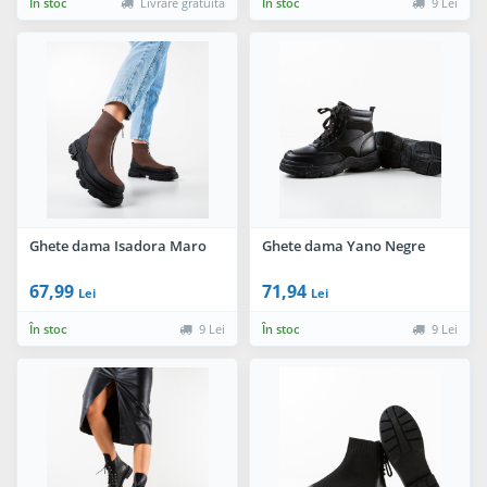
În stoc
Livrare gratuită
În stoc
9 Lei
Ghete dama Isadora Maro
Ghete dama Yano Negre
67,99
71,94
Lei
Lei
În stoc
9 Lei
În stoc
9 Lei