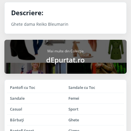
Descriere:
Ghete dama Reiko Bleumarin
Mai multe din Colecția
dEpurtat.ro
Pantofi cu Toc
Sandale cu Toc
Sandale
Femei
Casual
Sport
Bărbaţi
Ghete
Pantofi Sport
Cizme