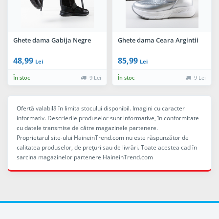
Ghete dama Gabija Negre
Ghete dama Ceara Argintii
48,99
85,99
Lei
Lei
În stoc
9 Lei
În stoc
9 Lei
Ofertă valabilă în limita stocului disponibil. Imagini cu caracter
informativ. Descrierile produselor sunt informative, în conformitate
cu datele transmise de către magazinele partenere.
Proprietarul site-ului HaineinTrend.com nu este răspunzător de
calitatea produselor, de preţuri sau de livrări. Toate acestea cad în
sarcina magazinelor partenere HaineinTrend.com