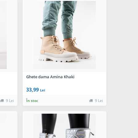
Ghete dama Amina Khaki
33,99
Lei
9 Lei
În stoc
9 Lei