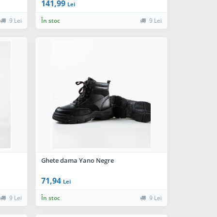
141,99
Lei
9 Lei
În stoc
9 Lei
Ghete dama Yano Negre
71,94
Lei
9 Lei
În stoc
9 Lei