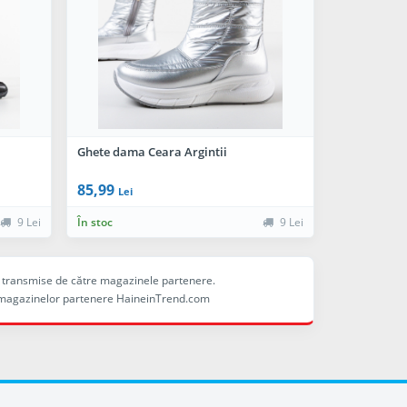
Ghete dama Ceara Argintii
85,99
Lei
9 Lei
În stoc
9 Lei
ele transmise de către magazinele partenere.
ina magazinelor partenere HaineinTrend.com