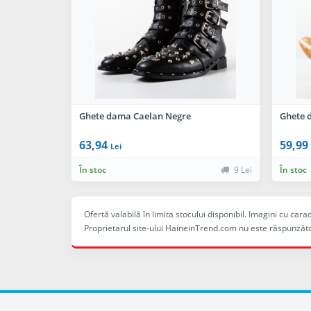
Ghete dama Caelan Negre
Ghete 
63,94
59,99
Lei
În stoc
9 Lei
În stoc
Ofertă valabilă în limita stocului disponibil. Imagini cu ca
Proprietarul site-ului HaineinTrend.com nu este răspunzăto