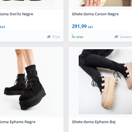
dama Derilo Negre
Ghete dama Canon Negre
291,99
Lei
Lei
9 Lei
În stoc
Livrare
dama Ephano Negre
Ghete dama Ephano Bej