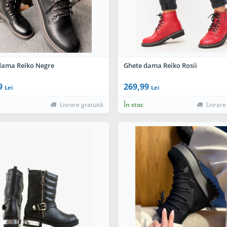
dama Reiko Negre
Ghete dama Reiko Rosii
9
269,99
Lei
Lei
Livrare gratuită
În stoc
Livrare