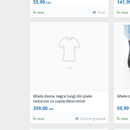
55,99
141,9
Lei
În stoc
9 Lei
În stoc
Ghete dama negre lungi din piele
Ghete 
naturala cu capse decorative
359,00
59,99
Lei
În stoc
Livrare gratuită
În stoc