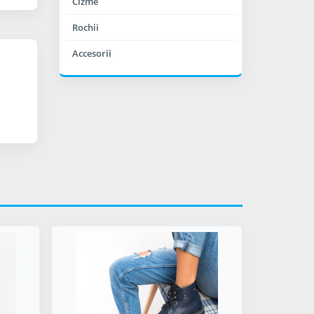
Cizme
Rochii
Accesorii