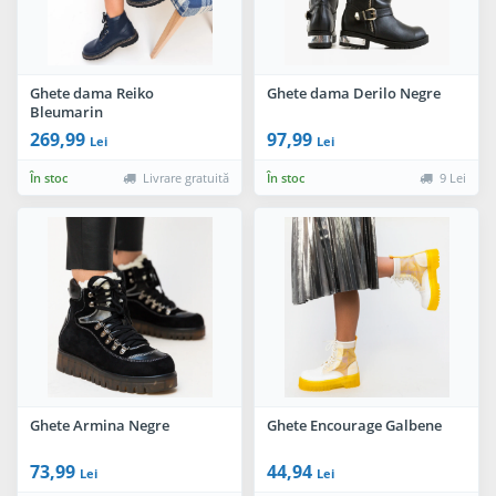
Ghete dama Reiko
Ghete dama Derilo Negre
Bleumarin
269,99
97,99
Lei
Lei
În stoc
Livrare gratuită
În stoc
9 Lei
Ghete Armina Negre
Ghete Encourage Galbene
73,99
44,94
Lei
Lei