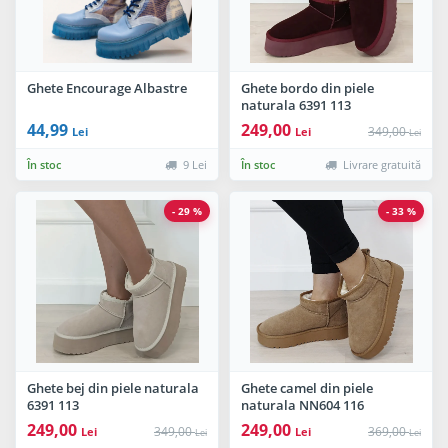
Ghete Encourage Albastre
Ghete bordo din piele
naturala 6391 113
44,99
249,00
349,00
Lei
Lei
Lei
În stoc
9 Lei
În stoc
Livrare gratuită
- 29 %
- 33 %
Ghete bej din piele naturala
Ghete camel din piele
6391 113
naturala NN604 116
249,00
249,00
349,00
369,00
Lei
Lei
Lei
Lei