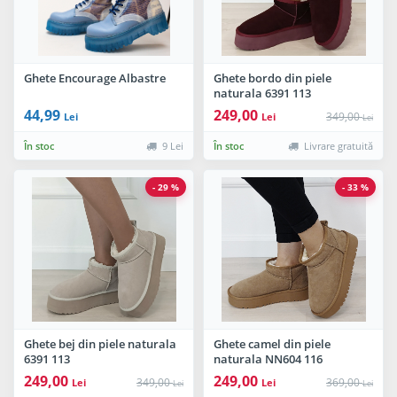
Ghete Encourage Albastre
Ghete bordo din piele
naturala 6391 113
44,99
249,00
349,00
Lei
Lei
Lei
În stoc
9 Lei
În stoc
Livrare gratuită
- 29 %
- 33 %
Ghete bej din piele naturala
Ghete camel din piele
6391 113
naturala NN604 116
249,00
249,00
349,00
369,00
Lei
Lei
Lei
Lei