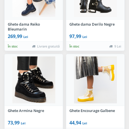
Ghete dama Reiko
Ghete dama Derilo Negre
Bleumarin
269,99
97,99
Lei
Lei
În stoc
Livrare gratuită
În stoc
9 Lei
Ghete Armina Negre
Ghete Encourage Galbene
73,99
44,94
Lei
Lei