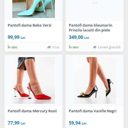
Pantofi dama Beba Verzi
Pantofi dama bleumarin
Priscila lacuiti din piele
naturala
99,99
349,00
Lei
Lei
În stoc
9 Lei
În stoc
Livrare gratuită
Pantofi dama Mercury Rosii
Pantofi dama Vanille Negri
77,99
59,94
Lei
Lei