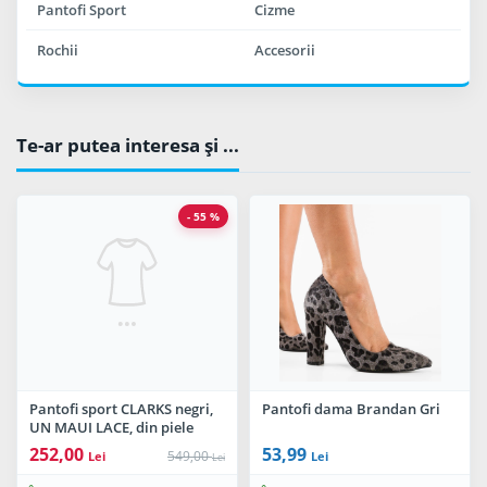
Pantofi Sport
Cizme
Rochii
Accesorii
Te-ar putea interesa şi ...
- 55 %
Pantofi sport CLARKS negri,
Pantofi dama Brandan Gri
UN MAUI LACE, din piele
naturala
252,00
53,99
549,00
Lei
Lei
Lei