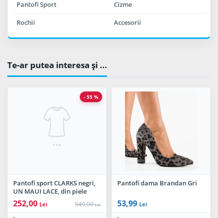
Pantofi Sport
Cizme
Rochii
Accesorii
Te-ar putea interesa şi ...
- 55 %
Pantofi sport CLARKS negri,
Pantofi dama Brandan Gri
UN MAUI LACE, din piele
naturala
252,00
53,99
549,00
Lei
Lei
Lei