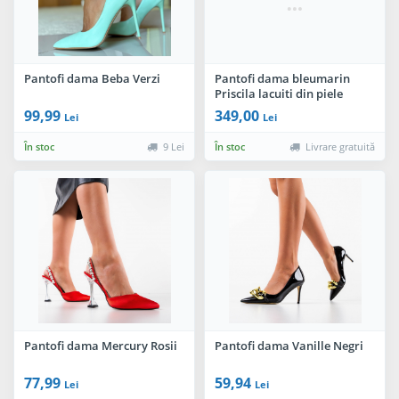
Pantofi dama Beba Verzi
Pantofi dama bleumarin
Priscila lacuiti din piele
naturala
99,99
349,00
Lei
Lei
În stoc
9 Lei
În stoc
Livrare gratuită
Pantofi dama Mercury Rosii
Pantofi dama Vanille Negri
77,99
59,94
Lei
Lei