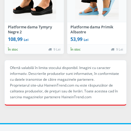
Platforme dama Tymyry
Platforme dama Primik
Negre 2
Albastre
108,99
53,99
Lei
Lei
În stoc
9 Lei
În stoc
9 Lei
Ofertă valabilă în limita stocului disponibil. Imagini cu caracter
informativ. Descrierile produselor sunt informative, în conformitate
cu datele transmise de către magazinele partenere.
Proprietarul site-ului HaineinTrend.com nu este răspunzător de
calitatea produselor, de preţuri sau de livrări. Toate acestea cad în
sarcina magazinelor partenere HaineinTrend.com