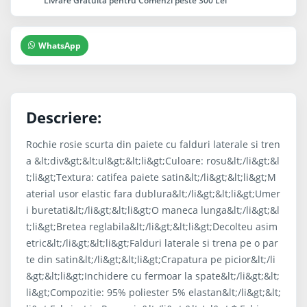
Livrare Gratuita pentru Comenzi peste 300 Lei
WhatsApp
Descriere:
Rochie rosie scurta din paiete cu falduri laterale si tren
a &lt;div&gt;&lt;ul&gt;&lt;li&gt;Culoare: rosu&lt;/li&gt;&l
t;li&gt;Textura: catifea paiete satin&lt;/li&gt;&lt;li&gt;M
aterial usor elastic fara dublura&lt;/li&gt;&lt;li&gt;Umer
i buretati&lt;/li&gt;&lt;li&gt;O maneca lunga&lt;/li&gt;&l
t;li&gt;Bretea reglabila&lt;/li&gt;&lt;li&gt;Decolteu asim
etric&lt;/li&gt;&lt;li&gt;Falduri laterale si trena pe o par
te din satin&lt;/li&gt;&lt;li&gt;Crapatura pe picior&lt;/li
&gt;&lt;li&gt;Inchidere cu fermoar la spate&lt;/li&gt;&lt;
li&gt;Compozitie: 95% poliester 5% elastan&lt;/li&gt;&lt;