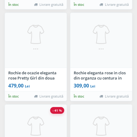
În stoc
Livrare gratuită
În stoc
Livrare gratuită
Rochie de ocazie eleganta
Rochie eleganta rose in clos
rose Pretty Girl din doua
din organza cu centura in
piese
talie
479,00
309,00
Lei
Lei
În stoc
Livrare gratuită
În stoc
Livrare gratuită
- 41 %