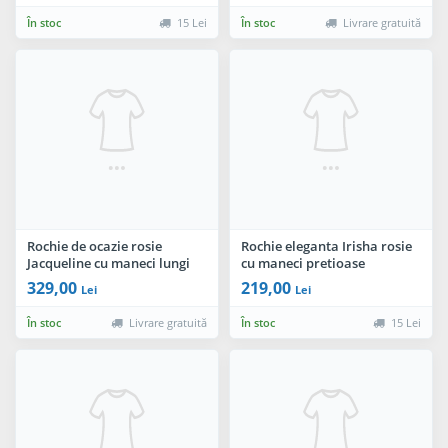
În stoc
15 Lei
În stoc
Livrare gratuită
Rochie de ocazie rosie
Rochie eleganta Irisha rosie
Jacqueline cu maneci lungi
cu maneci pretioase
brodate
329,00
219,00
Lei
Lei
În stoc
Livrare gratuită
În stoc
15 Lei