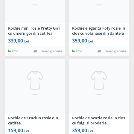
Rochie mini rosie Pretty Girl
Rochie eleganta Fofy rosie in
cu umerii goi din catifea
clos cu volanase din dantela
elastica
la umeri
339,00
359,00
Lei
Lei
În stoc
Livrare gratuită
În stoc
Livrare gratuită
Rochie de Craciun rosie din
Rochie de ocazie rosie in clos
catifea
cu fulgi si broderie
159,00
359,00
Lei
Lei