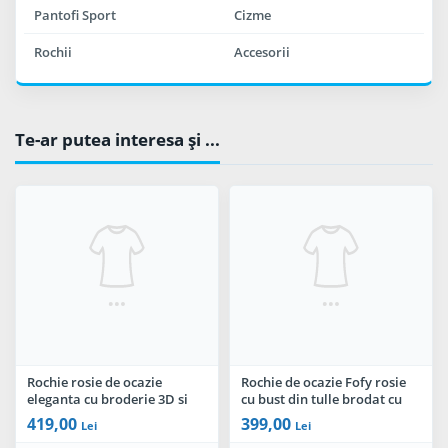
Pantofi Sport
Cizme
Rochii
Accesorii
Te-ar putea interesa şi ...
Rochie rosie de ocazie
Rochie de ocazie Fofy rosie
eleganta cu broderie 3D si
cu bust din tulle brodat cu
paiete discrete
floricele
419,00
399,00
Lei
Lei