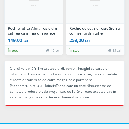
Rochie fetita Alma rosie din
Rochie de ocazie rosie Sierra
catifea cu inima din paiete
cu insertii din tulle
149,00
259,00
Lei
Lei
În stoc
15 Lei
În stoc
15 Lei
Ofertă valabilă în limita stocului disponibil. Imagini cu caracter
informativ. Descrierile produselor sunt informative, în conformitate
cu datele transmise de către magazinele partenere.
Proprietarul site-ului HaineinTrend.com nu este răspunzător de
calitatea produselor, de preţuri sau de livrări. Toate acestea cad în
sarcina magazinelor partenere HaineinTrend.com