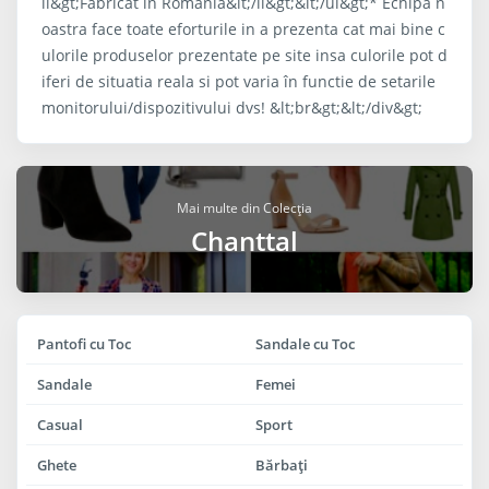
li&gt;Fabricat in Romania&lt;/li&gt;&lt;/ul&gt;* Echipa n
oastra face toate eforturile in a prezenta cat mai bine c
ulorile produselor prezentate pe site insa culorile pot d
iferi de situatia reala si pot varia în functie de setarile
monitorului/dispozitivului dvs! &lt;br&gt;&lt;/div&gt;
Mai multe din Colecția
Chanttal
Pantofi cu Toc
Sandale cu Toc
Sandale
Femei
Casual
Sport
Ghete
Bărbaţi