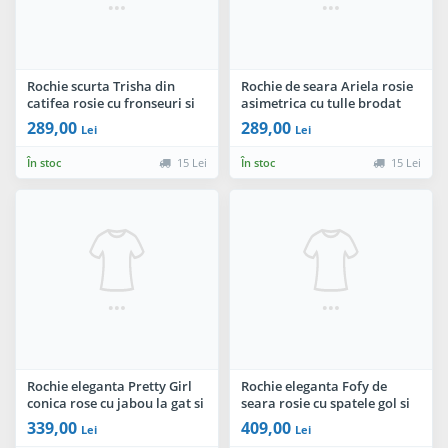
Rochie scurta Trisha din
Rochie de seara Ariela rosie
catifea rosie cu fronseuri si
asimetrica cu tulle brodat
maneci din tulle
289,00
289,00
Lei
Lei
În stoc
15 Lei
În stoc
15 Lei
Rochie eleganta Pretty Girl
Rochie eleganta Fofy de
conica rose cu jabou la gat si
seara rosie cu spatele gol si
maneca scurta
dantela aurie
339,00
409,00
Lei
Lei