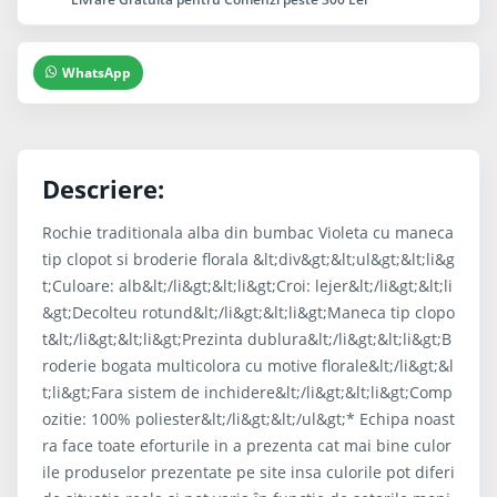
WhatsApp
Descriere:
Rochie traditionala alba din bumbac Violeta cu maneca
tip clopot si broderie florala &lt;div&gt;&lt;ul&gt;&lt;li&g
t;Culoare: alb&lt;/li&gt;&lt;li&gt;Croi: lejer&lt;/li&gt;&lt;li
&gt;Decolteu rotund&lt;/li&gt;&lt;li&gt;Maneca tip clopo
t&lt;/li&gt;&lt;li&gt;Prezinta dublura&lt;/li&gt;&lt;li&gt;B
roderie bogata multicolora cu motive florale&lt;/li&gt;&l
t;li&gt;Fara sistem de inchidere&lt;/li&gt;&lt;li&gt;Comp
ozitie: 100% poliester&lt;/li&gt;&lt;/ul&gt;* Echipa noast
ra face toate eforturile in a prezenta cat mai bine culor
ile produselor prezentate pe site insa culorile pot diferi