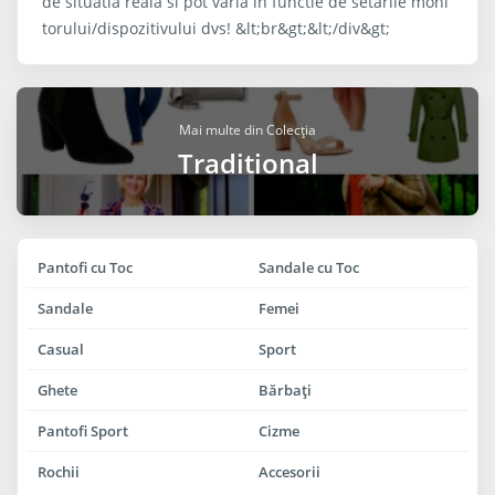
de situatia reala si pot varia în functie de setarile moni
torului/dispozitivului dvs! &lt;br&gt;&lt;/div&gt;
Mai multe din Colecția
Traditional
Pantofi cu Toc
Sandale cu Toc
Sandale
Femei
Casual
Sport
Ghete
Bărbaţi
Pantofi Sport
Cizme
Rochii
Accesorii