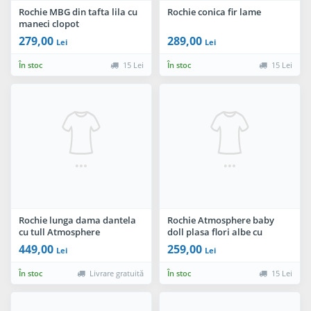
Rochie MBG din tafta lila cu
Rochie conica fir lame
maneci clopot
279,00
289,00
Lei
Lei
În stoc
15 Lei
În stoc
15 Lei
Rochie lunga dama dantela
Rochie Atmosphere baby
cu tull Atmosphere
doll plasa flori albe cu
spatele gol
449,00
259,00
Lei
Lei
În stoc
Livrare gratuită
În stoc
15 Lei