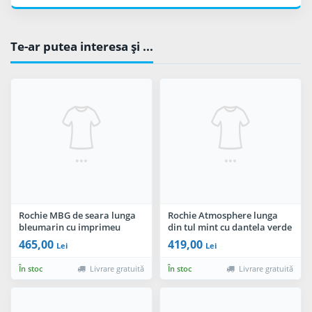
Te-ar putea interesa şi ...
Rochie MBG de seara lunga
Rochie Atmosphere lunga
bleumarin cu imprimeu
din tul mint cu dantela verde
floral
in zona bustului
465,00
419,00
Lei
Lei
În stoc
Livrare gratuită
În stoc
Livrare gratuită