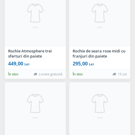
Rochie Atmosphere trei
Rochie de seara rose midi cu
sferturi din paiete
franjuri din paiete
449,00
295,00
Lei
Lei
În stoc
Livrare gratuită
În stoc
15 Lei