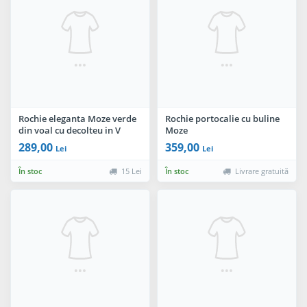
Rochie eleganta Moze verde
Rochie portocalie cu buline
din voal cu decolteu in V
Moze
289,00
359,00
Lei
Lei
În stoc
15 Lei
În stoc
Livrare gratuită