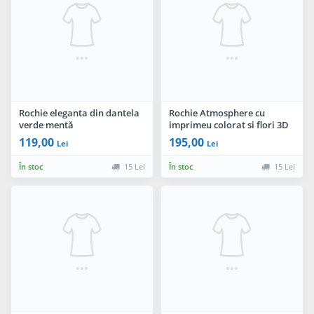
Rochie eleganta din dantela
Rochie Atmosphere cu
verde mentă
imprimeu colorat si flori 3D
in talie
119,00
195,00
Lei
Lei
În stoc
15 Lei
În stoc
15 Lei