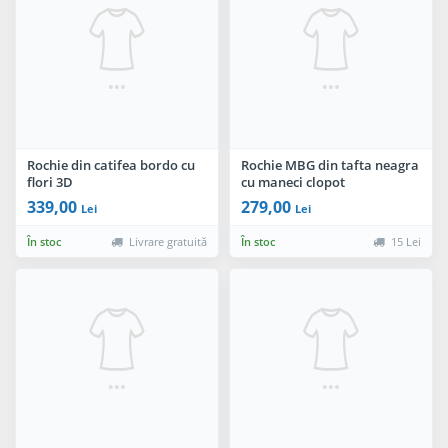
Rochie din catifea bordo cu
Rochie MBG din tafta neagra
flori 3D
cu maneci clopot
339,00
279,00
Lei
Lei
În stoc
Livrare gratuită
În stoc
15 Lei