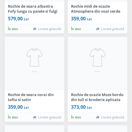
Rochie de seara albastra
Rochie midi de ocazie
Fofy lunga cu paiete si fulgi
Atmosphere din voal verde
cu dantela in zona bustului
579,00
359,00
Lei
Lei
În stoc
Livrare gratuită
În stoc
Livrare gratuită
Rochie de seara corai din
Rochie de ocazie Moze bordo
tafta si satin
din tull si broderie aplicata
manual
359,00
373,00
Lei
Lei
În stoc
Livrare gratuită
În stoc
Livrare gratuită