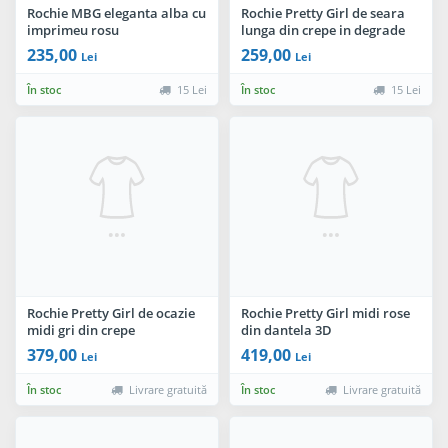
Rochie MBG eleganta alba cu
Rochie Pretty Girl de seara
imprimeu rosu
lunga din crepe in degrade
235,00
259,00
Lei
Lei
În stoc
15 Lei
În stoc
15 Lei
Rochie Pretty Girl de ocazie
Rochie Pretty Girl midi rose
midi gri din crepe
din dantela 3D
379,00
419,00
Lei
Lei
În stoc
Livrare gratuită
În stoc
Livrare gratuită