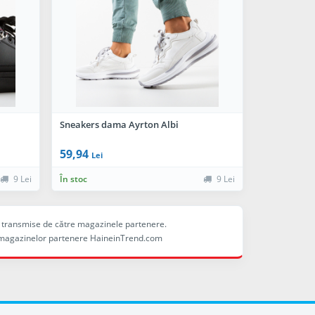
Sneakers dama Ayrton Albi
59,94
Lei
9 Lei
În stoc
9 Lei
ele transmise de către magazinele partenere.
ina magazinelor partenere HaineinTrend.com