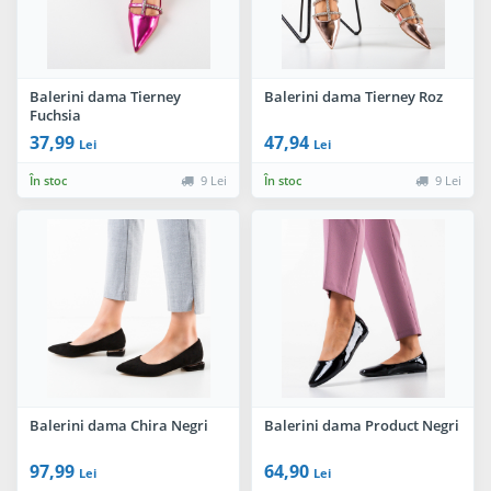
Balerini dama Tierney
Balerini dama Tierney Roz
Fuchsia
37,99
47,94
Lei
Lei
În stoc
9 Lei
În stoc
9 Lei
Balerini dama Chira Negri
Balerini dama Product Negri
97,99
64,90
Lei
Lei