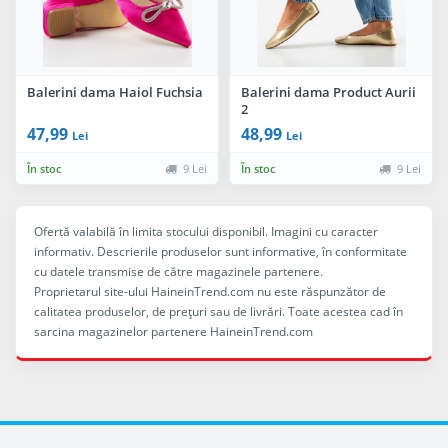
Balerini dama Haiol Fuchsia
Balerini dama Product Aurii
2
47,99
48,99
Lei
Lei
În stoc
9 Lei
În stoc
9 Lei
Ofertă valabilă în limita stocului disponibil. Imagini cu caracter
informativ. Descrierile produselor sunt informative, în conformitate
cu datele transmise de către magazinele partenere.
Proprietarul site-ului HaineinTrend.com nu este răspunzător de
calitatea produselor, de preţuri sau de livrări. Toate acestea cad în
sarcina magazinelor partenere HaineinTrend.com