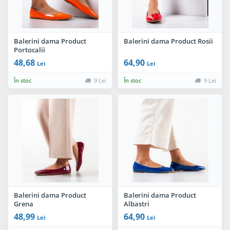
Balerini dama Product
Balerini dama Product Rosii
Portocalii
48,68
64,90
Lei
Lei
În stoc
9 Lei
În stoc
9 Lei
Balerini dama Product
Balerini dama Product
Grena
Albastri
48,99
64,90
Lei
Lei