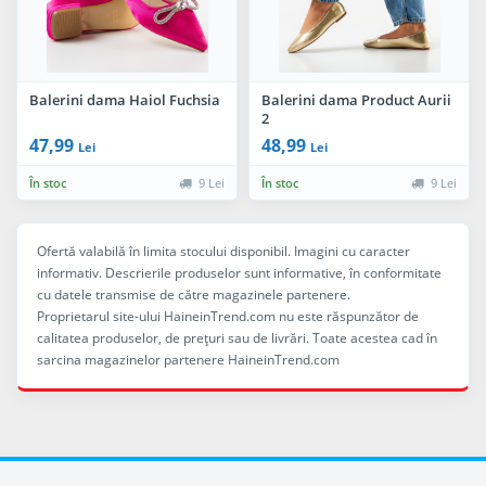
Balerini dama Haiol Fuchsia
Balerini dama Product Aurii
2
47,99
48,99
Lei
Lei
În stoc
9 Lei
În stoc
9 Lei
Ofertă valabilă în limita stocului disponibil. Imagini cu caracter
informativ. Descrierile produselor sunt informative, în conformitate
cu datele transmise de către magazinele partenere.
Proprietarul site-ului HaineinTrend.com nu este răspunzător de
calitatea produselor, de preţuri sau de livrări. Toate acestea cad în
sarcina magazinelor partenere HaineinTrend.com