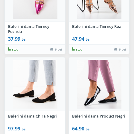
Balerini dama Tierney
Balerini dama Tierney Roz
Fuchsia
37,99
47,94
Lei
Lei
În stoc
9 Lei
În stoc
9 Lei
Balerini dama Chira Negri
Balerini dama Product Negri
97,99
64,90
Lei
Lei