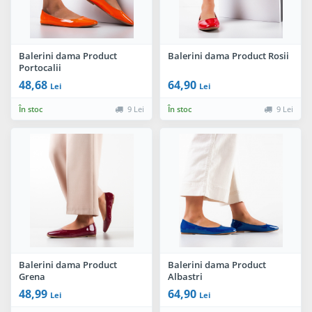
Balerini dama Product
Balerini dama Product Rosii
Portocalii
48,68
64,90
Lei
Lei
În stoc
9 Lei
În stoc
9 Lei
Balerini dama Product
Balerini dama Product
Grena
Albastri
48,99
64,90
Lei
Lei