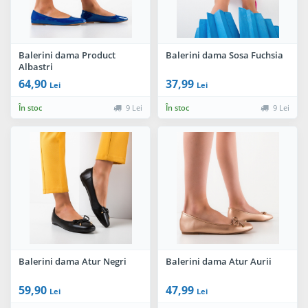
Balerini dama Product
Balerini dama Sosa Fuchsia
Albastri
64,90
37,99
Lei
Lei
În stoc
9 Lei
În stoc
9 Lei
Balerini dama Atur Negri
Balerini dama Atur Aurii
59,90
47,99
Lei
Lei