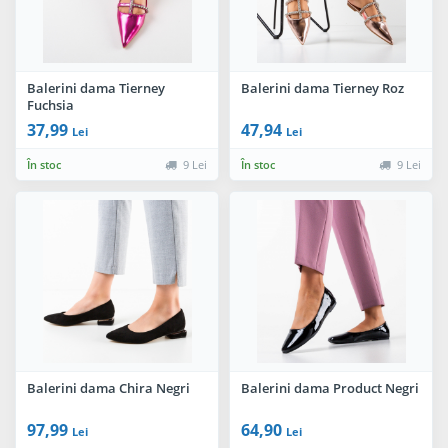
Balerini dama Tierney
Balerini dama Tierney Roz
Fuchsia
37,99
47,94
Lei
Lei
În stoc
9 Lei
În stoc
9 Lei
Balerini dama Chira Negri
Balerini dama Product Negri
97,99
64,90
Lei
Lei