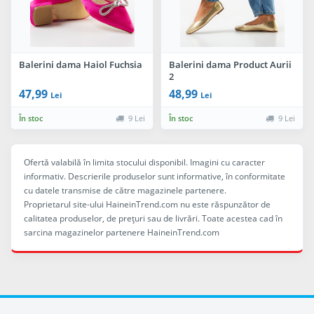
Balerini dama Haiol Fuchsia
Balerini dama Product Aurii
2
47,99
48,99
Lei
Lei
În stoc
9 Lei
În stoc
9 Lei
Ofertă valabilă în limita stocului disponibil. Imagini cu caracter
informativ. Descrierile produselor sunt informative, în conformitate
cu datele transmise de către magazinele partenere.
Proprietarul site-ului HaineinTrend.com nu este răspunzător de
calitatea produselor, de preţuri sau de livrări. Toate acestea cad în
sarcina magazinelor partenere HaineinTrend.com