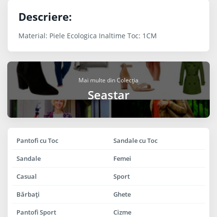
Descriere:
Material: Piele Ecologica Inaltime Toc: 1CM
Mai multe din Colecția
Seastar
Pantofi cu Toc
Sandale cu Toc
Sandale
Femei
Casual
Sport
Bărbaţi
Ghete
Pantofi Sport
Cizme