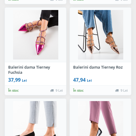
Balerini dama Tierney
Balerini dama Tierney Roz
Fuchsia
37,99
47,94
Lei
Lei
În stoc
9 Lei
În stoc
9 Lei