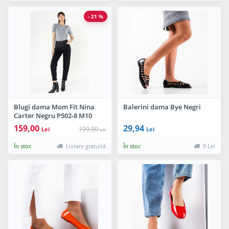
- 21 %
Blugi dama Mom Fit Nina
Balerini dama Bye Negri
Carter Negru P502-8 M10
159,00
29,94
199,00
Lei
Lei
Lei
În stoc
Livrare gratuită
În stoc
9 Lei