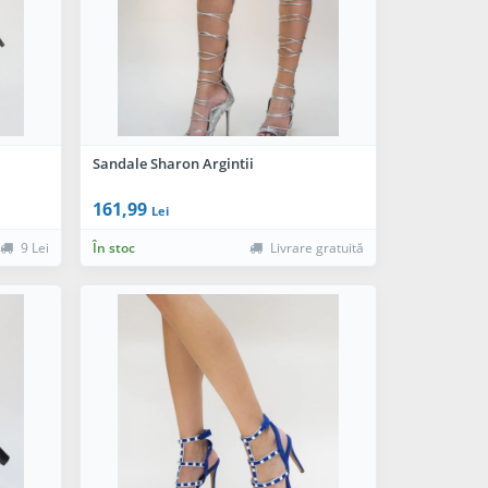
Sandale Sharon Argintii
161,99
Lei
9 Lei
În stoc
Livrare gratuită