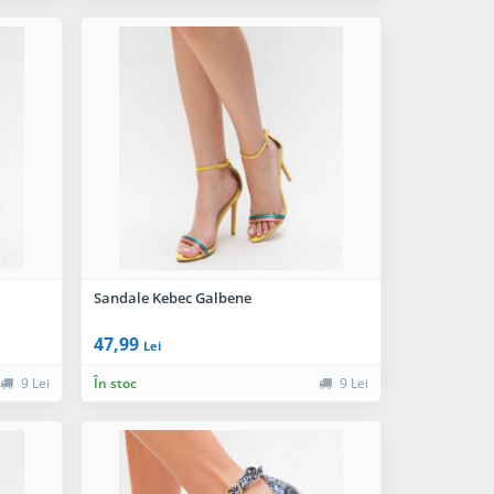
Sandale Kebec Galbene
47,99
Lei
9 Lei
În stoc
9 Lei