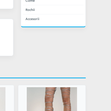
Cizme
Rochii
Accesorii