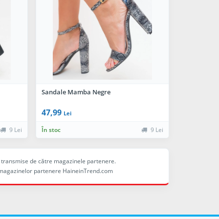
Sandale Mamba Negre
47,99
Lei
9 Lei
În stoc
9 Lei
ele transmise de către magazinele partenere.
ina magazinelor partenere HaineinTrend.com