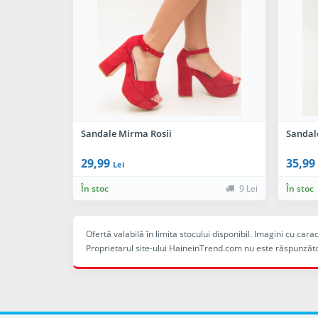
Sandale Mirma Rosii
Sandale
29,99
35,99
Lei
În stoc
9 Lei
În stoc
Ofertă valabilă în limita stocului disponibil. Imagini cu ca
Proprietarul site-ului HaineinTrend.com nu este răspunzăto