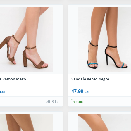
e Ramon Maro
Sandale Kebec Negre
47,99
Lei
Lei
9 Lei
În stoc