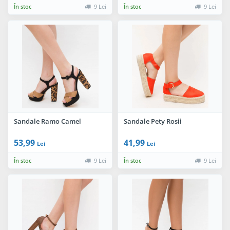
În stoc
9 Lei
În stoc
9 Lei
Sandale Ramo Camel
Sandale Pety Rosii
53,99
41,99
Lei
Lei
În stoc
9 Lei
În stoc
9 Lei