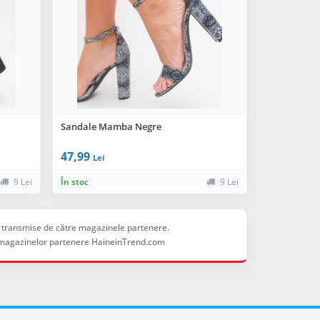
Sandale Mamba Negre
47,99
Lei
9 Lei
În stoc
9 Lei
ele transmise de către magazinele partenere.
ina magazinelor partenere HaineinTrend.com