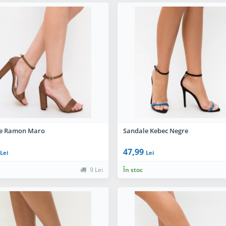
e Ramon Maro
Sandale Kebec Negre
47,99
Lei
Lei
9 Lei
În stoc