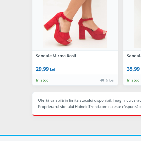
Sandale Mirma Rosii
Sandale
29,99
35,99
Lei
În stoc
9 Lei
În stoc
Ofertă valabilă în limita stocului disponibil. Imagini cu ca
Proprietarul site-ului HaineinTrend.com nu este răspunzăto