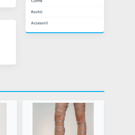
Cizme
Rochii
Accesorii