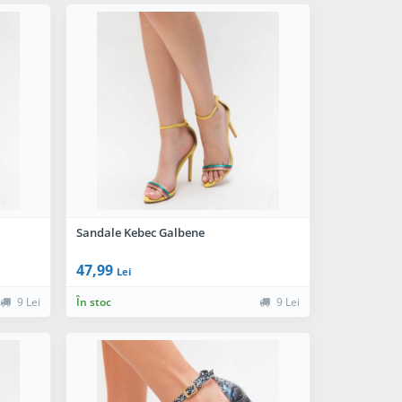
Sandale Kebec Galbene
47,99
Lei
9 Lei
În stoc
9 Lei