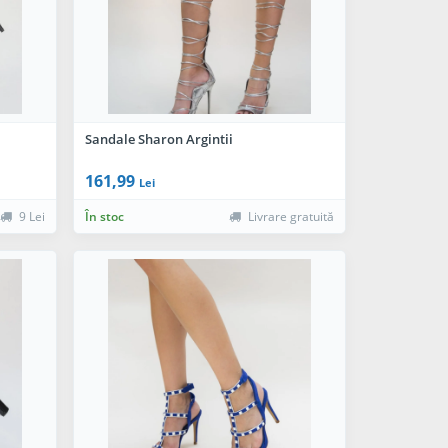
Sandale Sharon Argintii
161,99
Lei
9 Lei
În stoc
Livrare gratuită