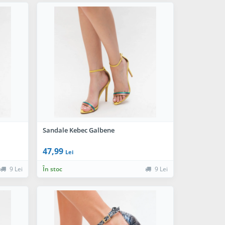
Sandale Kebec Galbene
47,99
Lei
9 Lei
În stoc
9 Lei