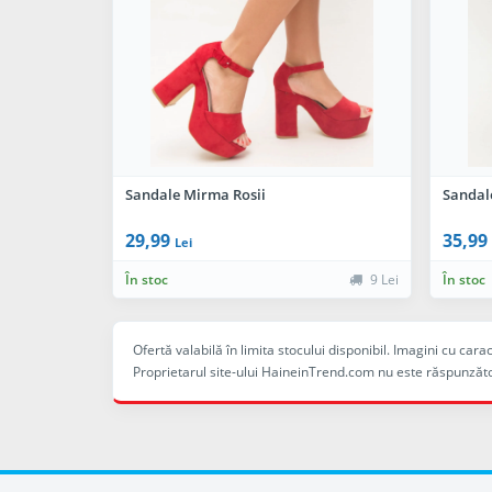
Sandale Mirma Rosii
Sandale
29,99
35,99
Lei
În stoc
9 Lei
În stoc
Ofertă valabilă în limita stocului disponibil. Imagini cu ca
Proprietarul site-ului HaineinTrend.com nu este răspunzăto