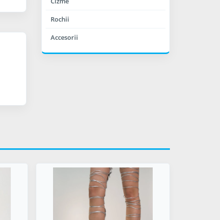
Cizme
Rochii
Accesorii