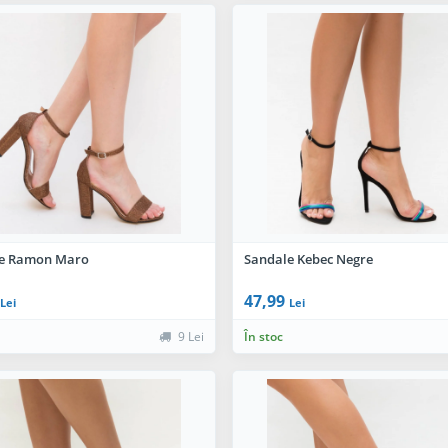
e Ramon Maro
Sandale Kebec Negre
47,99
Lei
Lei
9 Lei
În stoc