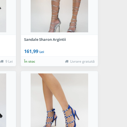
Sandale Sharon Argintii
161,99
Lei
9 Lei
În stoc
Livrare gratuită