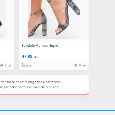
Sandale Mamba Negre
47,99
Lei
9 Lei
În stoc
9 Lei
ele transmise de către magazinele partenere.
ina magazinelor partenere HaineinTrend.com