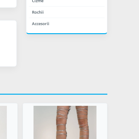
Cizme
Rochii
Accesorii