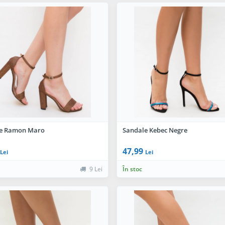
e Ramon Maro
Sandale Kebec Negre
47,99
Lei
Lei
9 Lei
În stoc