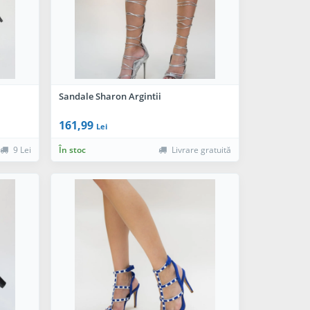
Sandale Sharon Argintii
161,99
Lei
9 Lei
În stoc
Livrare gratuită