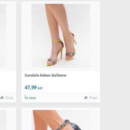
Sandale Kebec Galbene
47,99
Lei
9 Lei
În stoc
9 Lei