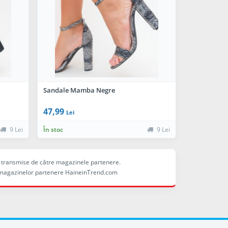
Sandale Mamba Negre
47,99
Lei
9 Lei
În stoc
9 Lei
ele transmise de către magazinele partenere.
ina magazinelor partenere HaineinTrend.com