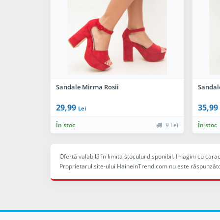
Sandale Mirma Rosii
Sandale
29,99
35,99
Lei
În stoc
9 Lei
În stoc
Ofertă valabilă în limita stocului disponibil. Imagini cu ca
Proprietarul site-ului HaineinTrend.com nu este răspunzăto