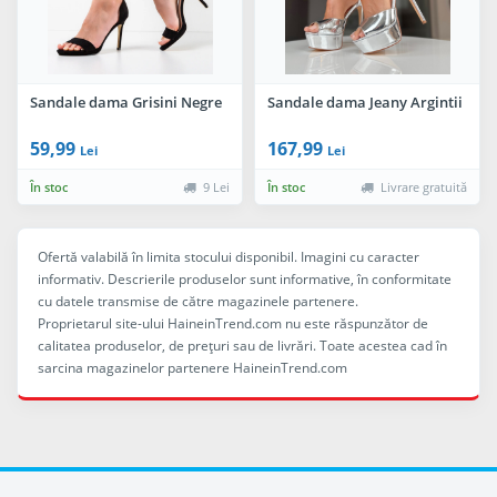
Sandale dama Grisini Negre
Sandale dama Jeany Argintii
59,99
167,99
Lei
Lei
În stoc
9 Lei
În stoc
Livrare gratuită
Ofertă valabilă în limita stocului disponibil. Imagini cu caracter
informativ. Descrierile produselor sunt informative, în conformitate
cu datele transmise de către magazinele partenere.
Proprietarul site-ului HaineinTrend.com nu este răspunzător de
calitatea produselor, de preţuri sau de livrări. Toate acestea cad în
sarcina magazinelor partenere HaineinTrend.com