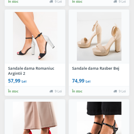
În stoc
9 Lei
În stoc
9 Lei
Sandale dama Romaniuc
Sandale dama Rasber Bej
Argintii 2
57,99
74,99
Lei
Lei
În stoc
9 Lei
În stoc
9 Lei