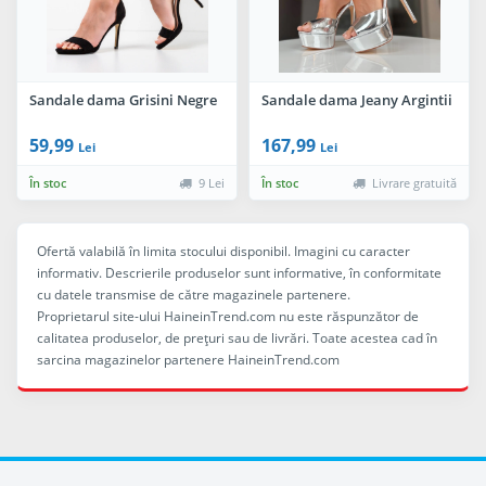
Sandale dama Grisini Negre
Sandale dama Jeany Argintii
59,99
167,99
Lei
Lei
În stoc
9 Lei
În stoc
Livrare gratuită
Ofertă valabilă în limita stocului disponibil. Imagini cu caracter
informativ. Descrierile produselor sunt informative, în conformitate
cu datele transmise de către magazinele partenere.
Proprietarul site-ului HaineinTrend.com nu este răspunzător de
calitatea produselor, de preţuri sau de livrări. Toate acestea cad în
sarcina magazinelor partenere HaineinTrend.com