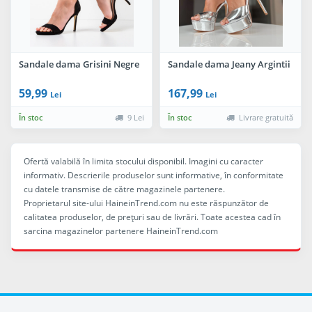
Sandale dama Grisini Negre
Sandale dama Jeany Argintii
59,99
167,99
Lei
Lei
În stoc
9 Lei
În stoc
Livrare gratuită
Ofertă valabilă în limita stocului disponibil. Imagini cu caracter
informativ. Descrierile produselor sunt informative, în conformitate
cu datele transmise de către magazinele partenere.
Proprietarul site-ului HaineinTrend.com nu este răspunzător de
calitatea produselor, de preţuri sau de livrări. Toate acestea cad în
sarcina magazinelor partenere HaineinTrend.com