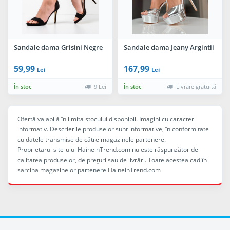
Sandale dama Grisini Negre
Sandale dama Jeany Argintii
59,99
167,99
Lei
Lei
În stoc
9 Lei
În stoc
Livrare gratuită
Ofertă valabilă în limita stocului disponibil. Imagini cu caracter
informativ. Descrierile produselor sunt informative, în conformitate
cu datele transmise de către magazinele partenere.
Proprietarul site-ului HaineinTrend.com nu este răspunzător de
calitatea produselor, de preţuri sau de livrări. Toate acestea cad în
sarcina magazinelor partenere HaineinTrend.com