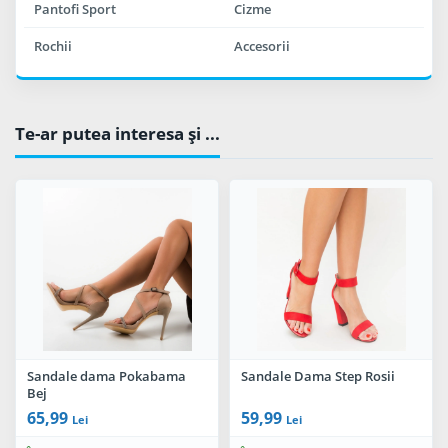
Pantofi Sport
Cizme
Rochii
Accesorii
Te-ar putea interesa şi ...
Sandale dama Pokabama
Sandale Dama Step Rosii
Bej
65,99
59,99
Lei
Lei