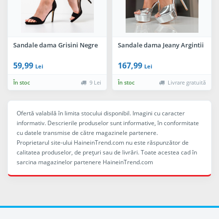
Sandale dama Grisini Negre
Sandale dama Jeany Argintii
59,99
167,99
Lei
Lei
În stoc
9 Lei
În stoc
Livrare gratuită
Ofertă valabilă în limita stocului disponibil. Imagini cu caracter
informativ. Descrierile produselor sunt informative, în conformitate
cu datele transmise de către magazinele partenere.
Proprietarul site-ului HaineinTrend.com nu este răspunzător de
calitatea produselor, de preţuri sau de livrări. Toate acestea cad în
sarcina magazinelor partenere HaineinTrend.com