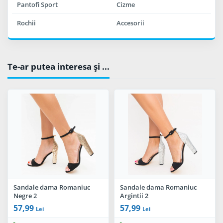
Pantofi Sport
Cizme
Rochii
Accesorii
Te-ar putea interesa şi ...
Sandale dama Romaniuc
Sandale dama Romaniuc
Negre 2
Argintii 2
57,99
57,99
Lei
Lei